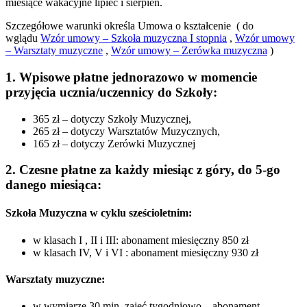
miesiące wakacyjne lipiec i sierpień.
Szczegółowe warunki określa Umowa o kształcenie ( do
wglądu
Wzór umowy – Szkoła muzyczna I stopnia
,
Wzór umowy
– Warsztaty muzyczne
,
Wzór umowy – Zerówka muzyczna
)
1. Wpisowe płatne jednorazowo w momencie
przyjęcia ucznia/uczennicy do Szkoły
:
365 zł – dotyczy Szkoły Muzycznej,
265 zł – dotyczy Warsztatów Muzycznych,
165 zł – dotyczy Zerówki Muzycznej
2. Czesne
płatne za każdy miesiąc z góry, do 5-go
danego miesiąca
:
Szkoła Muzyczna w cyklu sześcioletnim:
w klasach I , II i III: abonament miesięczny 850 zł
w klasach IV, V i VI : abonament miesięczny 930 zł
Warsztaty muzyczne
:
w wymiarze 30 min. zajęć tygodniowo – abonament