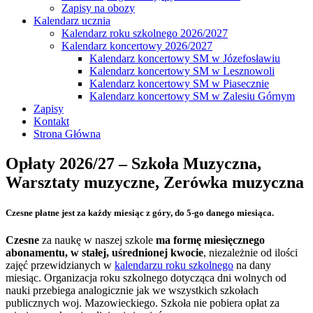
Zapisy na obozy
Kalendarz ucznia
Kalendarz roku szkolnego 2026/2027
Kalendarz koncertowy 2026/2027
Kalendarz koncertowy SM w Józefosławiu
Kalendarz koncertowy SM w Lesznowoli
Kalendarz koncertowy SM w Piasecznie
Kalendarz koncertowy SM w Zalesiu Górnym
Zapisy
Kontakt
Strona Główna
Opłaty 2026/27 – Szkoła Muzyczna,
Warsztaty muzyczne, Zerówka muzyczna
Czesne płatne jest za każdy miesiąc z góry, do 5-go danego miesiąca.
Czesne
za naukę w naszej szkole
ma formę miesięcznego
abonamentu, w stałej, uśrednionej kwocie
, niezależnie od ilości
zajęć przewidzianych w
kalendarzu roku szkolnego
na dany
miesiąc. Organizacja roku szkolnego dotycząca dni wolnych od
nauki przebiega analogicznie jak we wszystkich szkołach
publicznych woj. Mazowieckiego. Szkoła nie pobiera opłat za