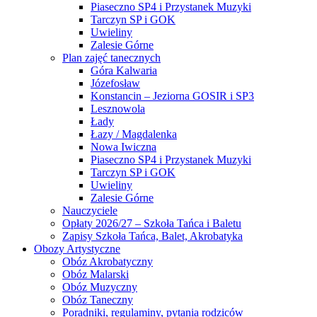
Piaseczno SP4 i Przystanek Muzyki
Tarczyn SP i GOK
Uwieliny
Zalesie Górne
Plan zajęć tanecznych
Góra Kalwaria
Józefosław
Konstancin – Jeziorna GOSIR i SP3
Lesznowola
Łady
Łazy / Magdalenka
Nowa Iwiczna
Piaseczno SP4 i Przystanek Muzyki
Tarczyn SP i GOK
Uwieliny
Zalesie Górne
Nauczyciele
Opłaty 2026/27 – Szkoła Tańca i Baletu
Zapisy Szkoła Tańca, Balet, Akrobatyka
Obozy Artystyczne
Obóz Akrobatyczny
Obóz Malarski
Obóz Muzyczny
Obóz Taneczny
Poradniki, regulaminy, pytania rodziców