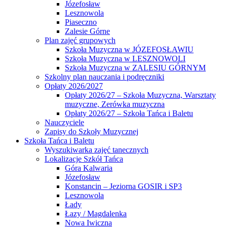
Józefosław
Lesznowola
Piaseczno
Zalesie Górne
Plan zajęć grupowych
Szkoła Muzyczna w JÓZEFOSŁAWIU
Szkoła Muzyczna w LESZNOWOLI
Szkoła Muzyczna w ZALESIU GÓRNYM
Szkolny plan nauczania i podręczniki
Opłaty 2026/2027
Opłaty 2026/27 – Szkoła Muzyczna, Warsztaty
muzyczne, Zerówka muzyczna
Opłaty 2026/27 – Szkoła Tańca i Baletu
Nauczyciele
Zapisy do Szkoły Muzycznej
Szkoła Tańca i Baletu
Wyszukiwarka zajęć tanecznych
Lokalizacje Szkół Tańca
Góra Kalwaria
Józefosław
Konstancin – Jeziorna GOSIR i SP3
Lesznowola
Łady
Łazy / Magdalenka
Nowa Iwiczna